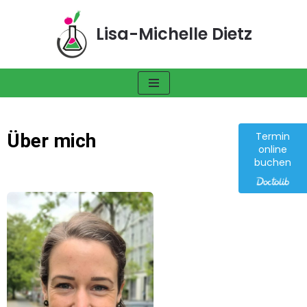
Lisa-Michelle Dietz
Zum
Inhalt
springen
Über mich
Termin
online
buchen